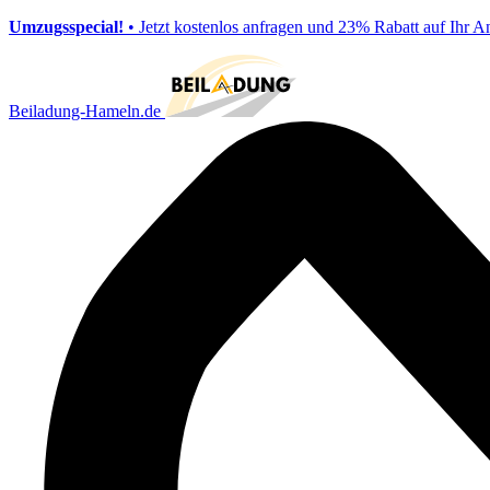
Umzugsspecial!
• Jetzt kostenlos anfragen und 23% Rabatt auf Ihr A
Beiladung-Hameln.de