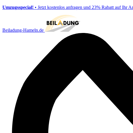
Umzugsspecial!
• Jetzt kostenlos anfragen und 23% Rabatt auf Ihr A
Beiladung-Hameln.de