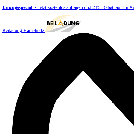
Umzugsspecial!
• Jetzt kostenlos anfragen und 23% Rabatt auf Ihr A
Beiladung-Hameln.de