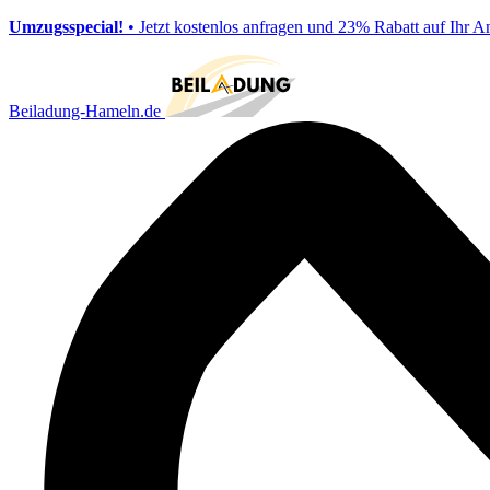
Umzugsspecial!
• Jetzt kostenlos anfragen und 23% Rabatt auf Ihr A
Beiladung-Hameln.de